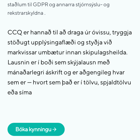
staðlum til GDPR og annarra stjórnsýslu- og
rekstrarskyldna .
CCQ er hannað til að draga úr óvissu, tryggja
stöðugt upplýsingaflæði og styðja við
markvissar umbætur innan skipulagsheilda.
Lausnin er í boði sem skýjalausn með
mánaðarlegri áskrift og er aðgengileg hvar
sem er — hvort sem það er í tölvu, spjaldtölvu
eða síma
Bóka kynningu