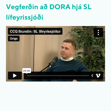
Vegferðin að DORA hjá SL
lífeyrissjóði