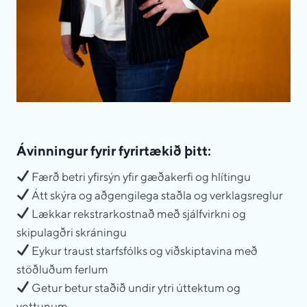
Ávinningur fyrir fyrirtækið þitt:
Færð betri yfirsýn yfir gæðakerfi og hlítingu
Átt skýra og aðgengilega staðla og verklagsreglur
Lækkar rekstrarkostnað með sjálfvirkni og
skipulagðri skráningu
Eykur traust starfsfólks og viðskiptavina með
stöðluðum ferlum
Getur betur staðið undir ytri úttektum og
vottunum