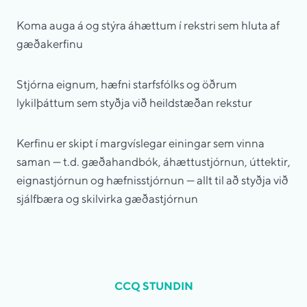
Koma auga á og stýra áhættum í rekstri sem hluta af
gæðakerfinu
Stjórna eignum, hæfni starfsfólks og öðrum
lykilþáttum sem styðja við heildstæðan rekstur
Kerfinu er skipt í margvíslegar einingar sem vinna
saman — t.d. gæðahandbók, áhættustjórnun, úttektir,
eignastjórnun og hæfnisstjórnun — allt til að styðja við
sjálfbæra og skilvirka gæðastjórnun
CCQ STUNDIN