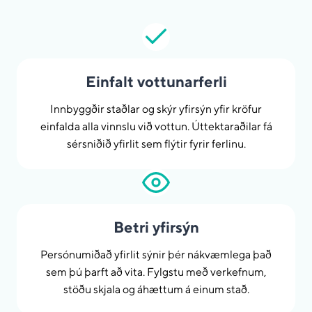
Einfalt vottunarferli
Innbyggðir staðlar og skýr yfirsýn yfir kröfur
einfalda alla vinnslu við vottun. Úttektaraðilar fá
sérsniðið yfirlit sem flýtir fyrir ferlinu.
Betri yfirsýn
Persónumiðað yfirlit sýnir þér nákvæmlega það
sem þú þarft að vita. Fylgstu með verkefnum,
stöðu skjala og áhættum á einum stað.