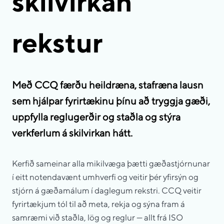
skilvirkan
rekstur
Með CCQ færðu heildræna, stafræna lausn
sem hjálpar fyrirtækinu þínu að tryggja gæði,
uppfylla reglugerðir og staðla og stýra
verkferlum á skilvirkan hátt.
Kerfið sameinar alla mikilvæga þætti gæðastjórnunar
í eitt notendavænt umhverfi og veitir þér yfirsýn og
stjórn á gæðamálum í daglegum rekstri. CCQ veitir
fyrirtækjum tól til að meta, rekja og sýna fram á
samræmi við staðla, lög og reglur — allt frá ISO