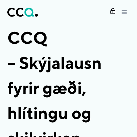
Skip
to
content
CCQ
– Skýjalausn
fyrir gæði,
hlítingu og