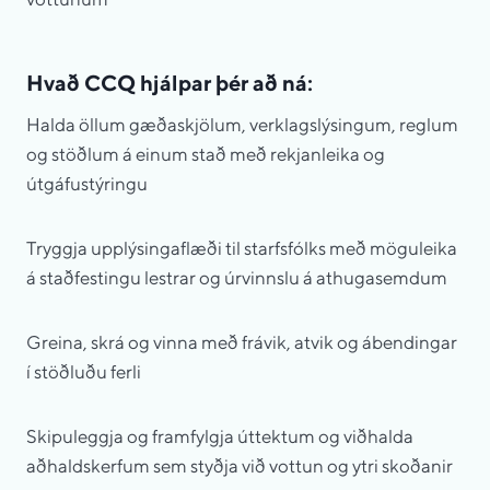
Hvað CCQ hjálpar þér að ná:
Halda öllum gæðaskjölum, verklagslýsingum, reglum
og stöðlum á einum stað með rekjanleika og
útgáfustýringu
Tryggja upplýsingaflæði til starfsfólks með möguleika
á staðfestingu lestrar og úrvinnslu á athugasemdum
Greina, skrá og vinna með frávik, atvik og ábendingar
í stöðluðu ferli
Skipuleggja og framfylgja úttektum og viðhalda
aðhaldskerfum sem styðja við vottun og ytri skoðanir