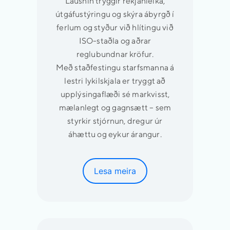
Lausnin tryggir rekjanleika,
útgáfustýringu og skýra ábyrgð í
ferlum og styður við hlítingu við
ISO-staðla og aðrar
reglubundnar kröfur.
Með staðfestingu starfsmanna á
lestri lykilskjala er tryggt að
upplýsingaflæði sé markvisst,
mælanlegt og gagnsætt – sem
styrkir stjórnun, dregur úr
áhættu og eykur árangur.
Lesa meira