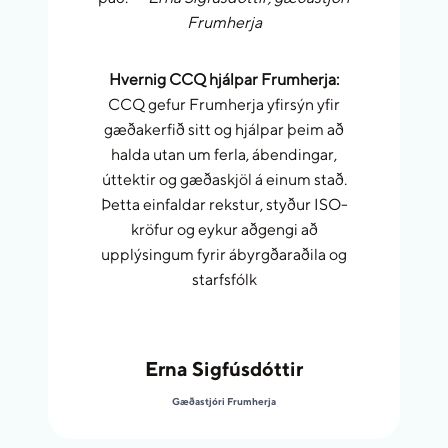
Frumherja
Hvernig CCQ hjálpar Frumherja:
CCQ gefur Frumherja yfirsýn yfir
gæðakerfið sitt og hjálpar þeim að
halda utan um ferla, ábendingar,
úttektir og gæðaskjöl á einum stað.
Þetta einfaldar rekstur, styður ISO-
kröfur og eykur aðgengi að
upplýsingum fyrir ábyrgðaraðila og
starfsfólk
Erna Sigfúsdóttir
Gæðastjóri Frumherja