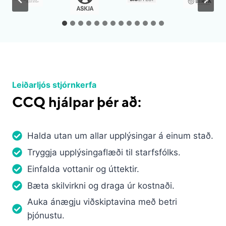
Leiðarljós stjórnkerfa
CCQ hjálpar þér að:
Halda utan um allar upplýsingar á einum stað.
Tryggja upplýsingaflæði til starfsfólks.
Einfalda vottanir og úttektir.
Bæta skilvirkni og draga úr kostnaði.
Auka ánægju viðskiptavina með betri
þjónustu.