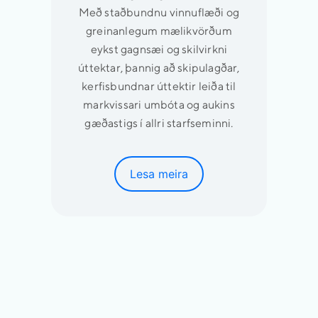
Með staðbundnu vinnuflæði og
greinanlegum mælikvörðum
eykst gagnsæi og skilvirkni
úttektar, þannig að skipulagðar,
kerfisbundnar úttektir leiða til
markvissari umbóta og aukins
gæðastigs í allri starfseminni.
Lesa meira