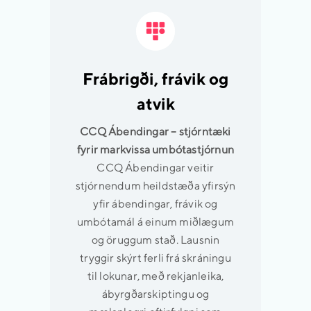
Frábrigði, frávik og
atvik
CCQ Ábendingar – stjórntæki
fyrir markvissa umbótastjórnun
CCQ Ábendingar veitir
stjórnendum heildstæða yfirsýn
yfir ábendingar, frávik og
umbótamál á einum miðlægum
og öruggum stað. Lausnin
tryggir skýrt ferli frá skráningu
til lokunar, með rekjanleika,
ábyrgðarskiptingu og