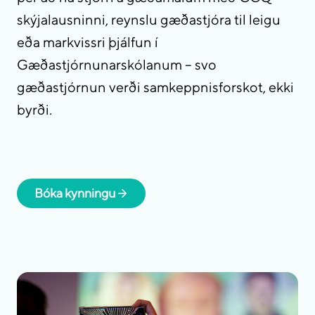
skýjalausninni, reynslu gæðastjóra til leigu
eða markvissri þjálfun í
Gæðastjórnunarskólanum – svo
gæðastjórnun verði samkeppnisforskot, ekki
byrði.
Bóka kynningu