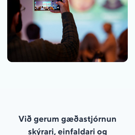
Við gerum gæðastjórnun
skýrari, einfaldari og