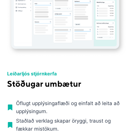
Leiðarljós stjórnkerfa
Stöðugar umbætur
Öflugt upplýsingaflæði og einfalt að leita að
upplýsingum.
Staðlað verklag skapar öryggi, traust og
fækkar mistökum.