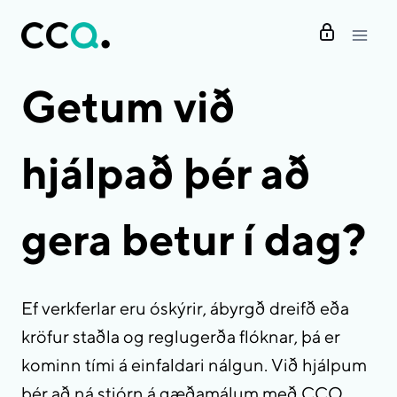
Skip
to
content
Getum við
hjálpað þér að
gera betur í dag?
Ef verkferlar eru óskýrir, ábyrgð dreifð eða
kröfur staðla og reglugerða flóknar, þá er
kominn tími á einfaldari nálgun. Við hjálpum
þér að ná stjórn á gæðamálum með CCQ