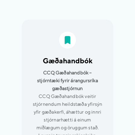
Gæðahandbók
CCQ Gæðahandbók –
stjórntæki fyrir árangursríka
gæðastjórnun
CCQ Gæðahandbók veitir
stjórnendum heildstæða yfirsýn
yfir gæðakerfi, áhættur og innri
stjórnarhætti á einum
miðlægum og öruggum stað.