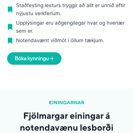
Staðfesting lesturs tryggir að allt er unnið eftir
nýjustu verkferlum.
Upplýsingar eru aðgengilegar hvar og hvenær
sem er.
Notendavænt viðmót í öllum tækjum.
Bóka kynningu
EININGARNAR
Fjölmargar einingar á
notendavænu lesborði