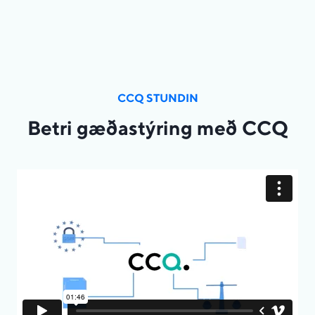
CCQ STUNDIN
Betri gæðastýring með CCQ