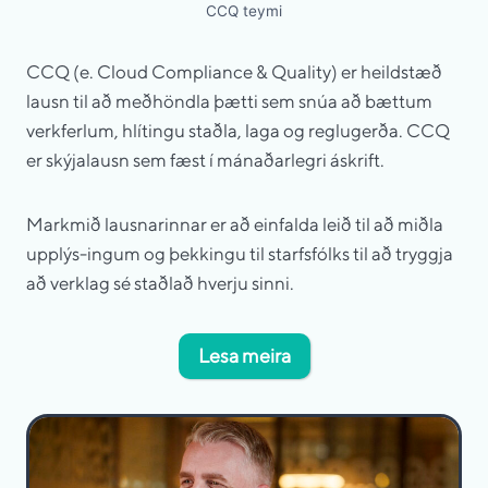
CCQ teymi
CCQ (e. Cloud Compliance & Quality) er heildstæð
lausn til að meðhöndla þætti sem snúa að bættum
verkferlum, hlítingu staðla, laga og reglugerða. CCQ
er skýjalausn sem fæst í mánaðarlegri áskrift.
Markmið lausnarinnar er að einfalda leið til að miðla
upplýs-ingum og þekkingu til starfsfólks til að tryggja
að verklag sé staðlað hverju sinni.
Lesa meira