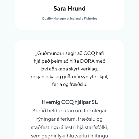
Sara Hrund
Quality Manager at Icelandic FIsheries
„Guðmundur segir að CCQ hafi
hjálpað þeim að hlíta DORA með
því að skapa skýrt verklag,
rekjanleika og góða yfirsýn yfir skjöl,
ferla og fræðslu.
Hvernig CCQ hjálpar SL
Kerfið heldur utan um formlegar
rýningar á ferlum, fræðslu og
staðfestingu á lestri hjá starfsfólki,
sem gegnir lykilhlutverki í hlítingu