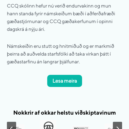
CCQ skólinn hefur nú verið endurvakinn og mun
hann standa fyrir námskeiðum bæði í aðferðafræði
gæðastjórnunar og CCQ gæðakerfunum í opinni
dagskrá á nýju ári.
Námskeiðin eru stutt og hnitmiðuð og er markmið
þeirra að auðvelda starfsfólki að taka virkan þátt í
gæðastarfinu án langrar þjálfunar.
Lesa meira
Nokkrir af okkar helstu viðskiptavinum