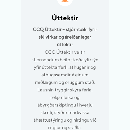
Úttektir
CCQ Úttektir – stjórntæki fyrir
skilvirkar og áreiðanlegar
úttektir
CCQ Úttektir veitir
stjórnendum heildstæða yfirsýn
yfir úttektarferli, athuganir og
athugasemdir á einum
miðlægum og öruggum stað.
Lausnin tryggir skýra ferla,
rekjanleika og
ábyrgðarskiptingu í hverju
skrefi, styður markvissa
áhættustýringu og hlítingu við
reglur og staðla.