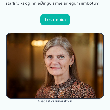
starfsfólks og innleiðingu á mælanlegum umbótum.
Lesa meira
Gæðastjórnunarskólin