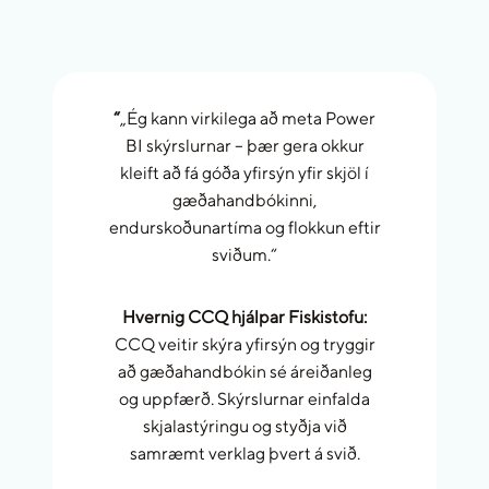
“
„Ég kann virkilega að meta Power
BI skýrslurnar – þær gera okkur
kleift að fá góða yfirsýn yfir skjöl í
gæðahandbókinni,
endurskoðunartíma og flokkun eftir
sviðum.“
Hvernig CCQ hjálpar Fiskistofu:
CCQ veitir skýra yfirsýn og tryggir
að gæðahandbókin sé áreiðanleg
og uppfærð. Skýrslurnar einfalda
skjalastýringu og styðja við
samræmt verklag þvert á svið.