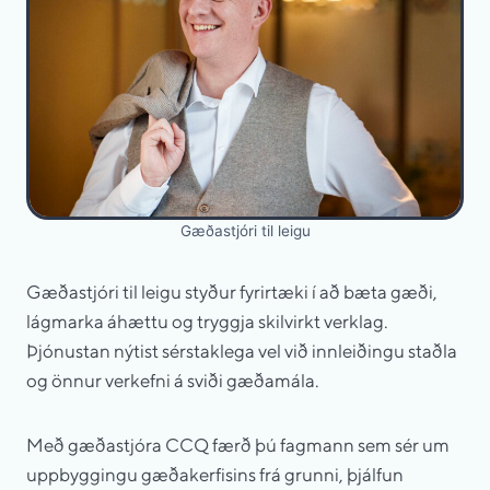
Gæðastjóri til leigu
Gæðastjóri til leigu styður fyrirtæki í að bæta gæði,
lágmarka áhættu og tryggja skilvirkt verklag.
Þjónustan nýtist sérstaklega vel við innleiðingu staðla
og önnur verkefni á sviði gæðamála.
Með gæðastjóra CCQ færð þú fagmann sem sér um
uppbyggingu gæðakerfisins frá grunni, þjálfun