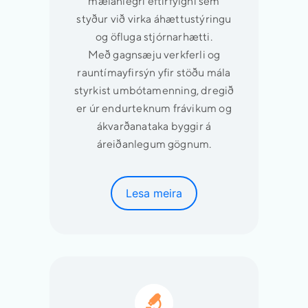
mælanlegri eftirfylgni sem
styður við virka áhættustýringu
og öfluga stjórnarhætti.
Með gagnsæju verkferli og
rauntímayfirsýn yfir stöðu mála
styrkist umbótamenning, dregið
er úr endurteknum frávikum og
ákvarðanataka byggir á
áreiðanlegum gögnum.
Lesa meira