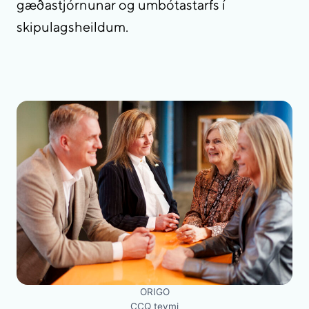
gæðastjórnunar og umbótastarfs í
skipulagsheildum.
ORIGO
CCQ teymi