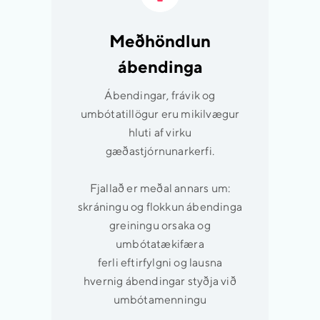
Meðhöndlun
ábendinga
Ábendingar, frávik og
umbótatillögur eru mikilvægur
hluti af virku
gæðastjórnunarkerfi.
Fjallað er meðal annars um:
skráningu og flokkun ábendinga
greiningu orsaka og
umbótatækifæra
ferli eftirfylgni og lausna
hvernig ábendingar styðja við
umbótamenningu