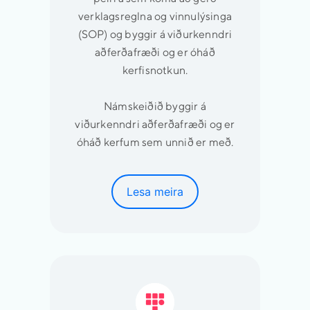
verklagsreglna og vinnulýsinga
(SOP) og byggir á viðurkenndri
aðferðafræði og er óháð
kerfisnotkun.
Námskeiðið byggir á
viðurkenndri aðferðafræði og er
óháð kerfum sem unnið er með.
Lesa meira