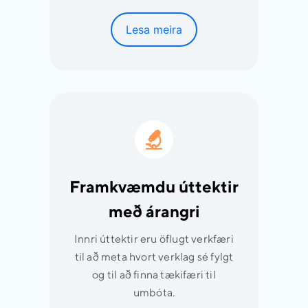
Lesa meira
Framkvæmdu úttektir
með árangri
Innri úttektir eru öflugt verkfæri
til að meta hvort verklag sé fylgt
og til að finna tækifæri til
umbóta.