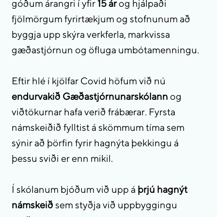
góðum árangri í yfir
15 ár
og hjálpaði
fjölmörgum fyrirtækjum og stofnunum að
byggja upp skýra verkferla, markvissa
gæðastjórnun og öfluga umbótamenningu.
Eftir hlé í kjölfar Covid höfum við nú
endurvakið Gæðastjórnunarskólann
og
viðtökurnar hafa verið frábærar. Fyrsta
námskeiðið fylltist á skömmum tíma sem
sýnir að þörfin fyrir hagnýta þekkingu á
þessu sviði er enn mikil.
Í skólanum bjóðum við upp á
þrjú hagnýt
námskeið
sem styðja við uppbyggingu