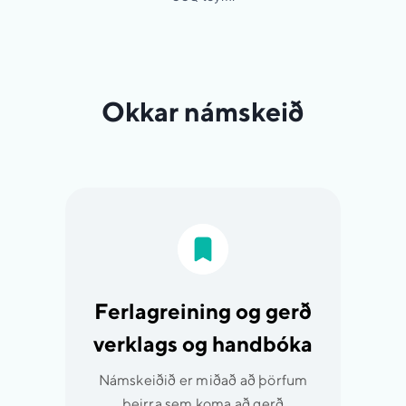
Okkar námskeið
Ferlagreining og gerð
verklags og handbóka
Námskeiðið er miðað að þörfum
þeirra sem koma að gerð