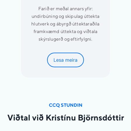
Farið er meðal annars yfir:
undirbúning og skipulag úttekta
hlutverk og ábyrgð úttektaraðila
framkvæmd úttekta og viðtala
skýrslugerð og eftirfylgni.
Lesa meira
CCQ STUNDIN
Viðtal við Kristínu Björnsdóttir