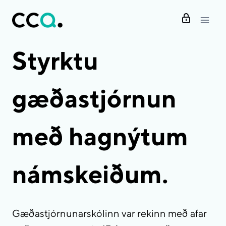
Skip
to
content
Styrktu
gæðastjórnun
með hagnýtum
námskeiðum.
Gæðastjórnunarskólinn var rekinn með afar