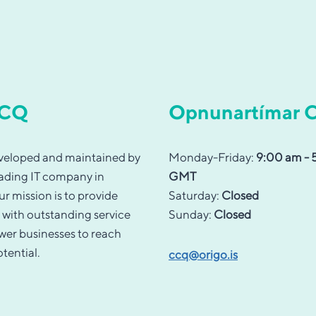
CCQ
Opnunartímar
veloped and maintained by
Monday-Friday:
9:00 am - 
eading IT company in
GMT
ur mission is to provide
Saturday:
Closed
with outstanding service
Sunday:
Closed
er businesses to reach
otential.
ccq@origo.is