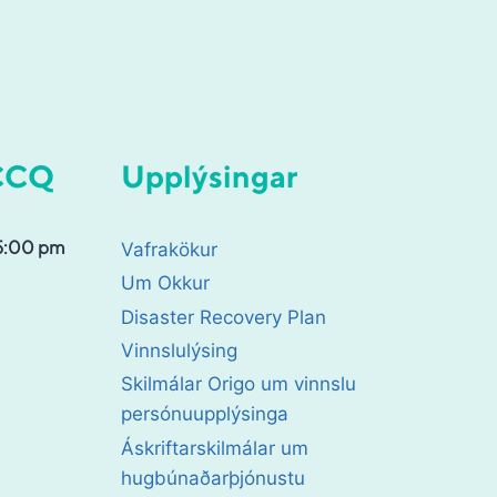
 CCQ
Upplýsingar
5:00 pm
Vafrakökur
Um Okkur
Disaster Recovery Plan
Vinnslulýsing
Skilmálar Origo um vinnslu
persónuupplýsinga
Áskriftarskilmálar um
hugbúnaðarþjónustu