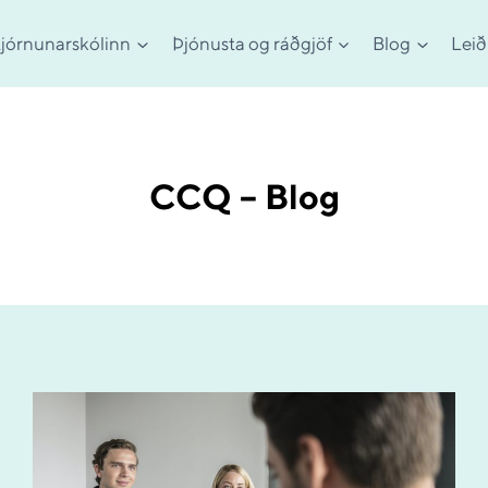
jórnunarskólinn
Þjónusta og ráðgjöf
Blog
Leið
CCQ – Blog