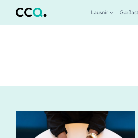
Skip
to
Lausnir
Gæðast
content