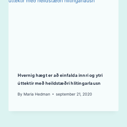
Hvernig hægt er að einfalda innri og ytri
úttektir með heildstæðri hlítingarlausn
By
Maria Hedman
september 21, 2020