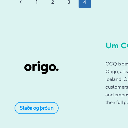
Page
Previous
1
2
3
4
navigation
Page
Um 
CCQ is de
Origo, a l
Iceland. O
customers 
and empow
their full p
Staða og þróun